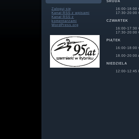
ŚRODA
Zaloguj się
16:00-18:00
Kanał
RSS
z wpisami
17:30-20:00
Kanał
RSS
z
CZWARTEK
komentarzami
WordPress.org
16:00-17:30
17:30-20:00
PIĄTEK
16:00-18:00
18.00-20:0
NIEDZIELA
12:00-12:45 