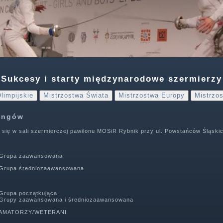
Sukcesy i starty międzynarodowe szermierzy
limpijskie
Mistrzostwa Świata
Mistrzostwa Europy
Mistrzos
ningów
 się w sali szermierczej pawilonu MOSiR Rybnik przy ul. Powstańców Śląski
 Grupa zaawansowana
 Grupa średniozaawansowana
 Grupa początkująca
 Grupy zaawansowana i średniozaawansowana
0 AMATORZY/WETERANI