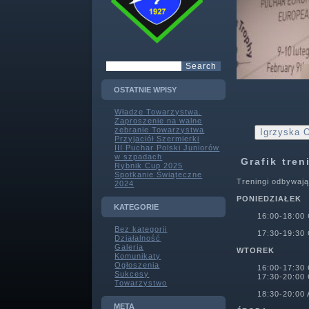
OSTATNIE WPISY
Władze Towarzystwa.
Zaproszenie na walne
zebranie Towarzystwa
Igrzyska O
Przyjaciół Szermierki
III Puchar Polski Juniorów
w szpadach
Grafik tre
Rybnik Cup 2025
Spotkanie Świąteczne
Treningi odbywają
2024
PONIEDZIAŁEK
KATEGORIE
16:00-18:00
Bez kategorii
17:30-19:30
Działalność
Galeria
WTOREK
Komunikaty
Ogłoszenia
16:00-17:30
Sukcesy
17:30-20:00
Towarzystwo
18:30-20:0
META