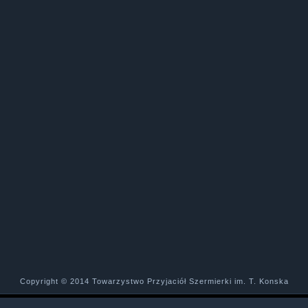
Copyright © 2014 Towarzystwo Przyjaciół Szermierki im. T. Konska
Designed by
MOBILECOM
.