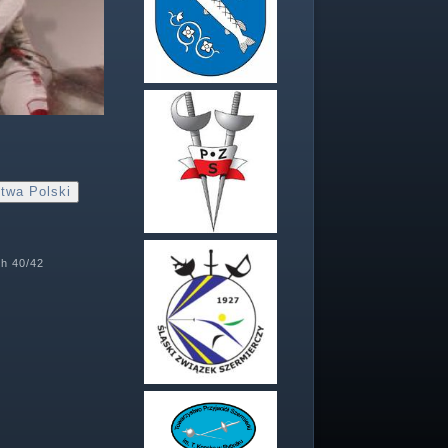
twa Polski
ch 40/42