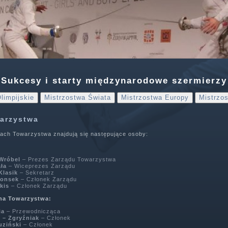
Sukcesy i starty międzynarodowe szermierzy
limpijskie
Mistrzostwa Świata
Mistrzostwa Europy
Mistrzos
arzystwa
ach Towarzystwa znajdują się następujące osoby:
 Wróbel
– Prezes Zarządu Towarzystwa
ła
– Wiceprezes Zarządu
Klasik
– Sekretarz
Konsek
– Członek Zarządu
kis
– Członek Zarządu
na Towarzystwa:
ia
– Przewodnicząca
p – Zgryźniak
– Członek
uziński
– Członek