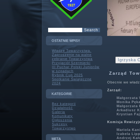
OSTATNIE WPISY
Władze Towarzystwa.
Zaproszenie na walne
zebranie Towarzystwa
Igrzyska O
Przyjaciół Szermierki
III Puchar Polski Juniorów
w szpadach
Zarząd Tow
Rybnik Cup 2025
Spotkanie Świąteczne
Obecnie we władz
2024
Zarząd:
KATEGORIE
Małgorzata
Monika Pęka
Bez kategorii
Małgorzata 
Działalność
Arkadiusz 
Galeria
Krystian Faj
Komunikaty
Ogłoszenia
Komisja Rewizyj
Sukcesy
Towarzystwo
Mariola Kan
Izabela Lip
Andrzej Kał
META