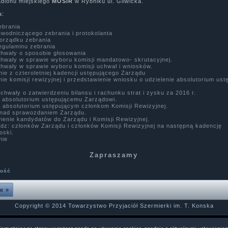
adionu miejskiego
MOSiR
w Rybniku ul. Gliwicka.
a:
ebrania
wodniczącego zebrania i protokolanta
porządku zebrania
regulaminu zebrania
chwały o sposobie głosowania
chwały w sprawie wyboru komisji mandatowo- skrutacyjnej.
chwały w sprawie wyboru komisji uchwał i wniosków.
ie z czteroletniej kadencji ustępującego Zarządu
ie komisji rewizyjnej i przedstawienie wniosku o udzielenie absolutorium us
chwały o zatwierdzeniu bilansu i rachunku strat i zysku za 2016 r.
e absolutorium ustępującemu Zarządowi.
e absolutorium ustępującym członkom Komisji Rewizyjnej.
 nad sprawozdaniem Zarządu.
ienie kandydatów do Zarządu i Komisji Rewizyjnej.
dz: członków Zarządu i członków Komisji Rewizyjnej na następną kadencję
oski.
nie
Zapraszamy
ność
e »
Copyright © 2014 Towarzystwo Przyjaciół Szermierki im. T. Konska
Designed by
MOBILECOM
.