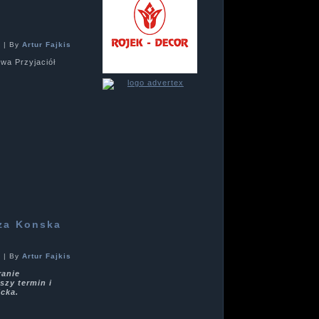
2
|
By
Artur Fajkis
wa Przyjaciół
sza Konska
2
|
By
Artur Fajkis
ranie
szy termin i
icka.