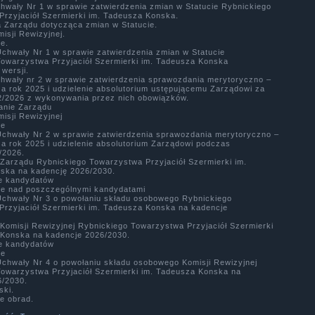
chwały Nr 1 w sprawie zatwierdzenia zmian w Statucie Rybnickiego
Przyjaciół Szermierki im. Tadeusza Konska.
a Zarządu dotycząca zmian w Statucie.
misji Rewizyjnej.
ie.
Uchwały Nr 1 w sprawie zatwierdzenia zmian w Statucie
Towarzystwa Przyjaciół Szermierki im. Tadeusza Konska
 wersji.
chwały nr 2 w sprawie zatwierdzenia sprawozdania merytoryczno –
a rok 2025 i udzielenie absolutorium ustępującemu Zarządowi za
2/2026 z wykonywania przez nich obowiązków.
anie Zarządu
misji Rewizyjnej
ie
 Uchwały Nr 2 w sprawie zatwierdzenia sprawozdania merytoryczno –
a rok 2025 i udzielenie absolutorium Zarządowi podczas
/2026.
Zarządu Rybnickiego Towarzystwa Przyjaciół Szermierki im.
ska na kadencję 2026/2030.
ie kandydatów
ie nad poszczególnymi kandydatami
 Uchwały Nr 3 o powołaniu składu osobowego Rybnickiego
Przyjaciół Szermierki im. Tadeusza Konska na kadencje
Komisji Rewizyjnej Rybnickiego Towarzystwa Przyjaciół Szermierki
 Konska na kadencje 2026/2030.
ie kandydatów
ie
Uchwały Nr 4 o powołaniu składu osobowego Komisji Rewizyjnej
Towarzystwa Przyjaciół Szermierki im. Tadeusza Konska na
6/2030.
ski.
e obrad.