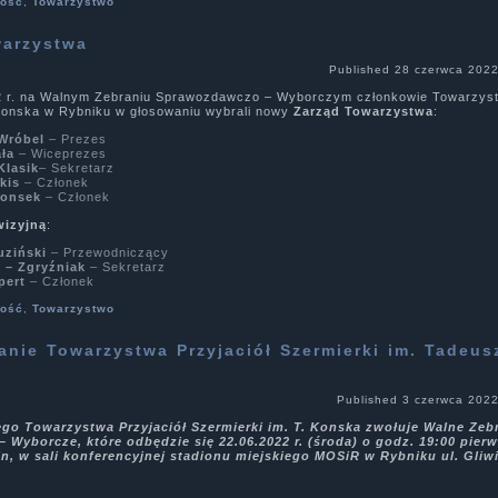
ność
,
Towarzystwo
warzystwa
Published
28 czerwca 202
2 r. na Walnym Zebraniu Sprawozdawczo – Wyborczym członkowie Towarzyst
 Konska w Rybniku w głosowaniu wybrali nowy
Zarząd Towarzystwa
:
Wróbel
– Prezes
ła
– Wiceprezes
Klasik
– Sekretarz
kis
– Członek
Konsek
– Członek
wizyjną
:
uziński
– Przewodniczący
p – Zgryźniak
– Sekretarz
pert
– Członek
ność
,
Towarzystwo
anie Towarzystwa Przyjaciół Szermierki im. Tadeu
Published
3 czerwca 202
go Towarzystwa Przyjaciół Szermierki im. T. Konska zwołuje Walne Zeb
Wyborcze, które odbędzie się 22.06.2022 r. (środa) o godz. 19:00 pierw
in, w sali konferencyjnej stadionu miejskiego MOSiR w Rybniku ul. Gliw