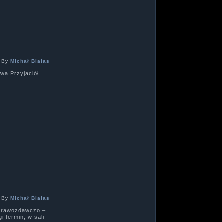
|
By
Michał Białas
wa Przyjaciół
|
By
Michał Białas
Sprawozdawczo –
i termin, w sali