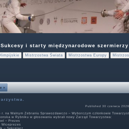
Sukcesy i starty międzynarodowe szermierzy
limpijskie
Mistrzostwa Świata
Mistrzostwa Europy
Mistrzos
e »
arzystwa.
Published
30 czerwca 202
6 r. na Walnym Zebraniu Sprawozdawczo – Wyborczym członkowie Towarzyst
 Konska w Rybniku w głosowaniu wybrali nowy Zarząd Towarzystwa:
bel – Prezes
– Wiceprezes
ik – Sekretarz