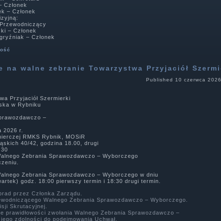
 – Członek
ek – Członek
izyjną:
– Przewodniczący
ski – Członek
Zgryźniak – Członek
ność
e na walne zebranie Towarzystwa Przyjaciół Szermi
Published
10 czerwca 202
wa Przyjaciół Szermierki
ska w Rybniku
Sprawozdawczo –
 2026 r.
rmierczej RMKS Rybnik, MOSiR
ąskich 40/42, godzina 18.00, drugi
.30
Walnego Zebrania Sprawozdawczo – Wyborczego
czeniu.
Walnego Zebrania Sprawozdawczo – Wyborczego w dniu
wartek) godz. 18:00 pierwszy termin i 18:30 drugi termin.
brad przez Członka Zarządu.
ewodniczącego Walnego Zebrania Sprawozdawczo – Wyborczego.
sji Skrutacyjnej.
ie prawidłowości zwołania Walnego Zebrania Sprawozdawczo –
 jego zdolności do podejmowania Uchwał.