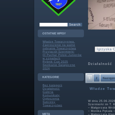
OSTATNIE WPISY
Władze Towarzystwa.
Zaproszenie na walne
zebranie Towarzystwa
Igrzyska O
Przyjaciół Szermierki
III Puchar Polski Juniorów
w szpadach
Rybnik Cup 2025
Działalność
Spotkanie Świąteczne
2024
KATEGORIE
1
2
Następn
Bez kategorii
Władze Tow
Działalność
Galeria
Komunikaty
Ogłoszenia
W dniu 25.06.202
Sukcesy
Szermierki im T.
Towarzystwo
– Małgorzata Wró
– Monika Pękała 
META
– Małgorzata Klas