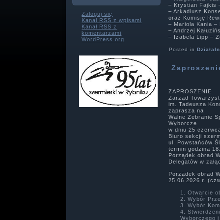
– Krystian Fajkis
– Arkadiusz Kons
Zaloguj się
oraz Komisję Rew
Kanał
RSS
z wpisami
– Mariola Kania 
Kanał
RSS
z
– Andrzej Kałuziń
komentarzami
– Izabela Lipp – 
WordPress.org
Posted in
Działal
Zaproszeni
ZAPROSZENIE
Zarząd Towarzyst
im. Tadeusza Kon
zaprasza na
Walne Zebranie 
Wyborcze
w dniu 25 czerwca
Biuro sekcji sze
ul. Powstańców Śl
termin godzina 18
Porządek obrad 
Delegatów w załą
Porządek obrad 
25.06.2026 r. (cz
Otwarcie o
Wybór Prz
Wybór Komi
Stwierdzen
Wyborczego i