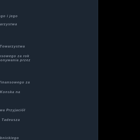
go i jego
warzystwa
o Towarzystwa
ansowego za rok
konywania przez
 finansowego za
 Konska na
wa Przyjaciół
. Tadeusza
ybnickiego