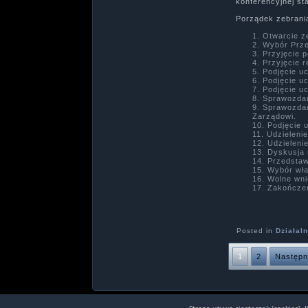
konferencyjnej st
Porządek zebrani
Otwarcie z
Wybór Prze
Przyjęcie 
Przyjęcie 
Podjęcie u
Podjęcie u
Podjęcie u
Sprawozdan
Sprawozdan
Zarządowi.
Podjęcie u
Udzieleni
Udzieleni
Dyskusja
Przedstaw
Wybór wła
Wolne wni
Zakończe
Posted in
Działal
1
2
Następn