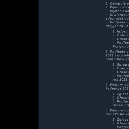
Otwarcie 
Wybór Prz
Wybór Komi
Stwierdze
zdolności d
Podjęcie 
Przyjaciół S
Inform
Opinia
Głoso
Podjęc
Przyjaci
Podjęcie 
2021 i udzie
nich obowią
Spraw
Opinia
Głoso
Podjęc
rok 2021
Wybory do
kadencję 202
Zgłas
Głoso
Podjęc
Szermier
Wybory do
Konska na ka
Zgłas
Głoso
Podjęc