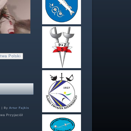
twa Polski
6
|
By
Artur Fajkis
wa Przyjaciół