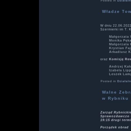
Posted in
Działal
Władze To
W dniu 22.06.202
Szermierki im T.
Małgorzata 
Monika Pęka
Małgorzata 
Krystian Faj
Arkadiusz 
oraz
Komisję Re
Andrzej Kał
Izabela Lip
Leszek Lam
Posted in
Działal
Walne Zebr
w Rybniku
Zarząd Rybnickie
Sprawozdawczo – 
19:15 drugi term
Porządek obrad