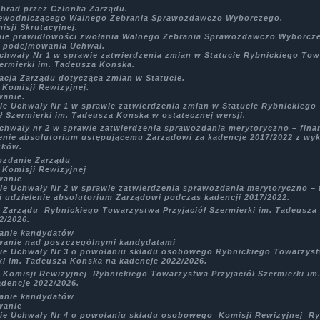
obrad przez Członka Zarządu.
ewodniczącego Walnego Zebrania Sprawozdawczo Wyborczego.
sji Skrutacyjnej.
nie prawidłowości zwołania Walnego Zebrania Sprawozdawczo Wyborcze
o podejmowania Uchwał.
uchwały Nr 1 w sprawie zatwierdzenia zmian w Statucie Rybnickiego To
zermierki im. Tadeusza Konska.
acja Zarządu dotycząca zmian w Statucie.
 Komisji Rewizyjnej.
wanie.
ie Uchwały Nr 1 w sprawie zatwierdzenia zmian w Statucie Rybnickieg
ół Szermierki im. Tadeusza Konska w ostatecznej wersji.
uchwały nr 2 w sprawie zatwierdzenia sprawozdania merytoryczno – fin
lenie absolutorium ustępującemu Zarządowi za kadencje 2017/2022 z wy
zków.
ozdanie Zarządu
 Komisji Rewizyjnej
wanie
ie Uchwały Nr 2 w sprawie zatwierdzenia sprawozdania merytoryczno –
 i udzielenie absolutorium Zarządowi podczas kadencji 2017/2022.
 Zarządu Rybnickiego Towarzystwa Przyjaciół Szermierki im. Tadeusza
2/2026.
zanie kandydatów
wanie nad poszczególnymi kandydatami
ie Uchwały Nr 3 o powołaniu składu osobowego Rybnickiego Towarzyst
ki im. Tadeusza Konska na kadencje 2022/2026.
 Komisji Rewizyjnej Rybnickiego Towarzystwa Przyjaciół Szermierki im
dencje 2022/2026.
zanie kandydatów
wanie
ie Uchwały Nr 4 o powołaniu składu osobowego Komisji Rewizyjnej R