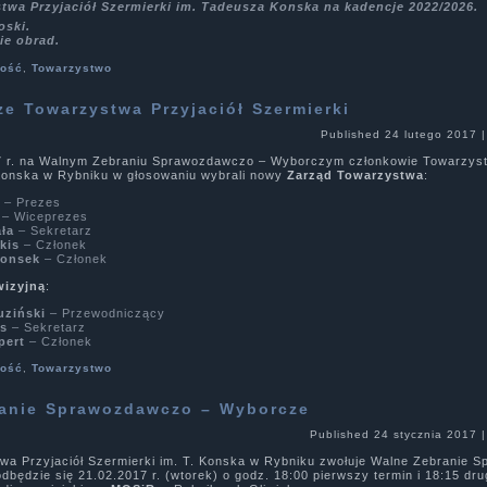
twa Przyjaciół Szermierki im. Tadeusza Konska na kadencje 2022/2026.
oski.
ie obrad.
ność
,
Towarzystwo
e Towarzystwa Przyjaciół Szermierki
Published
24 lutego 2017
7 r. na Walnym Zebraniu Sprawozdawczo – Wyborczym członkowie Towarzyst
 Konska w Rybniku w głosowaniu wybrali nowy
Zarząd Towarzystwa
:
s
– Prezes
– Wiceprezes
ła
– Sekretarz
kis
– Członek
Konsek
– Członek
wizyjną
:
uziński
– Przewodniczący
as
– Sekretarz
pert
– Członek
ność
,
Towarzystwo
anie Sprawozdawczo – Wyborcze
Published
24 stycznia 2017
wa Przyjaciół Szermierki im. T. Konska w Rybniku zwołuje Walne Zebranie 
dbędzie się 21.02.2017 r. (wtorek) o godz. 18:00 pierwszy termin i 18:15 drug