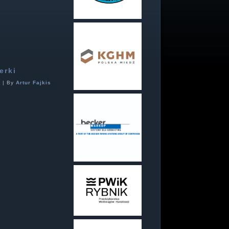
erki
6
|
By
Artur Fajkis