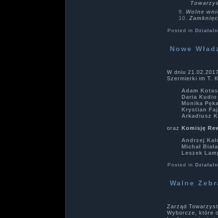
Towarzys
Wolne wni
Zamknięc
Posted in
Działal
Nowe Władz
W dniu 21.02.201
Szermierki im T.
Adam Kota
Daria Kudio
Monika Pęka
Krystian Faj
Arkadiusz 
oraz
Komisję Re
Andrzej Kał
Michał Biał
Leszek Lam
Posted in
Działal
Walne Zebr
Zarząd Towarzyst
Wyborcze, które o