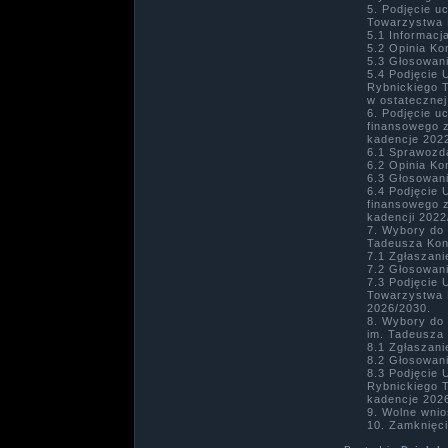
Podjęcie u
Towarzystwa 
5.1 Informacj
5.2 Opinia Ko
5.3 Głosowan
5.4 Podjęcie 
Rybnickiego 
w ostatecznej
Podjęcie u
finansowego z
kadencje 202
6.1 Sprawozd
6.2 Opinia Ko
6.3 Głosowan
6.4 Podjęcie
finansowego z
kadencji 2022
Wybory do 
Tadeusza Kon
7.1 Zgłaszan
7.2 Głosowan
7.3 Podjęcie
Towarzystwa 
2026/2030.
Wybory do 
im. Tadeusza
8.1 Zgłaszan
8.2 Głosowan
8.3 Podjęcie 
Rybnickiego 
kadencje 202
Wolne wnio
Zamknięci