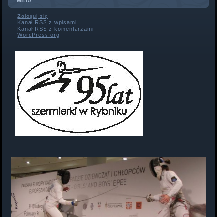
META
Zaloguj się
Kanał
RSS
z wpisami
Kanał
RSS
z komentarzami
WordPress.org