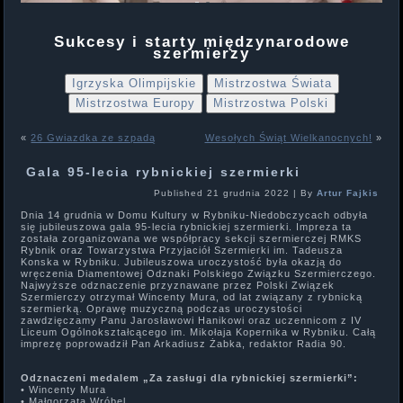
Sukcesy i starty międzynarodowe
szermierzy
Igrzyska Olimpijskie
Mistrzostwa Świata
Mistrzostwa Europy
Mistrzostwa Polski
«
26 Gwiazdka ze szpadą
Wesołych Świąt Wielkanocnych!
»
Gala 95-lecia rybnickiej szermierki
Published
21 grudnia 2022
|
By
Artur Fajkis
Dnia 14 grudnia w Domu Kultury w Rybniku-Niedobczycach odbyła
się jubileuszowa gala 95-lecia rybnickiej szermierki. Impreza ta
została zorganizowana we współpracy sekcji szermierczej RMKS
Rybnik oraz Towarzystwa Przyjaciół Szermierki im. Tadeusza
Konska w Rybniku. Jubileuszowa uroczystość była okazją do
wręczenia Diamentowej Odznaki Polskiego Związku Szermierczego.
Najwyższe odznaczenie przyznawane przez Polski Związek
Szermierczy otrzymał Wincenty Mura, od lat związany z rybnicką
szermierką. Oprawę muzyczną podczas uroczystości
zawdzięczamy Panu Jarosławowi Hanikowi oraz uczennicom z IV
Liceum Ogólnokształcącego im. Mikołaja Kopernika w Rybniku. Całą
imprezę poprowadził Pan Arkadiusz Żabka, redaktor Radia 90.
Odznaczeni medalem „Za zasługi dla rybnickiej szermierki”:
• Wincenty Mura
• Małgorzata Wróbel