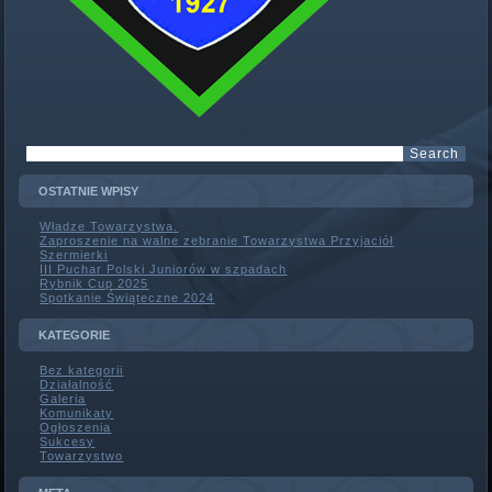
OSTATNIE WPISY
Władze Towarzystwa.
Zaproszenie na walne zebranie Towarzystwa Przyjaciół
Szermierki
III Puchar Polski Juniorów w szpadach
Rybnik Cup 2025
Spotkanie Świąteczne 2024
KATEGORIE
Bez kategorii
Działalność
Galeria
Komunikaty
Ogłoszenia
Sukcesy
Towarzystwo