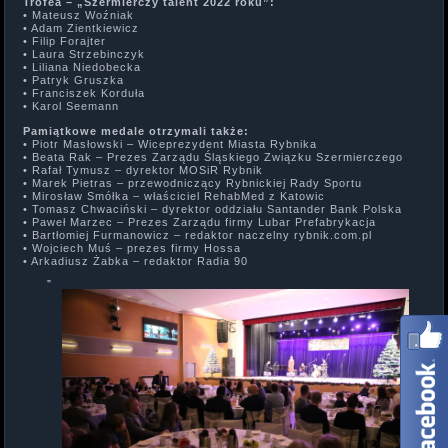
Trofea – „Szermierczy talent 2022 roku”:
• Mateusz Woźniak
• Adam Zientkiewicz
• Filip Forajter
• Laura Strzebinczyk
• Liliana Niedobecka
• Patryk Gruszka
• Franciszek Korduła
• Karol Seemann
Pamiątkowe medale otrzymali także:
• Piotr Masłowski – Wiceprezydent Miasta Rybnika
• Beata Rak – Prezes Zarządu Śląskiego Związku Szermierczego
• Rafał Tymusz – dyrektor MOSiR Rybnik
• Marek Pietras – przewodniczący Rybnickiej Rady Sportu
• Mirosław Smółka – właściciel RehabMed z Katowic
• Tomasz Chwaciński – dyrektor oddziału Santander Bank Polska
• Paweł Marzec – Prezes Zarządu firmy Lubar Prefabrykacja
• Bartłomiej Furmanowicz – redaktor naczelny rybnik.com.pl
• Wojciech Muś – prezes firmy Hossa
• Arkadiusz Żabka – redaktor Radia 90