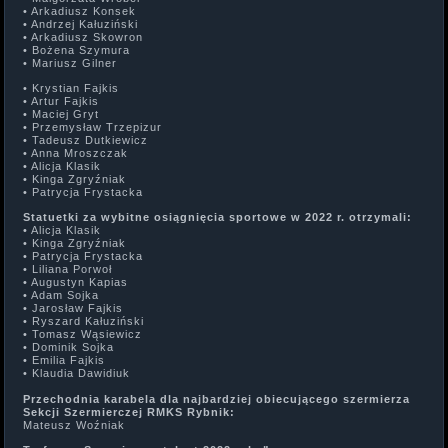
• Arkadiusz Konsek
• Andrzej Kałuziński
• Arkadiusz Skowron
• Bożena Szymura
• Mariusz Gilner
• Krystian Fajkis
• Artur Fajkis
• Maciej Gryt
• Przemysław Trzepizur
• Tadeusz Dutkiewicz
• Anna Mroszczak
• Alicja Klasik
• Kinga Zgryźniak
• Patrycja Frystacka
Statuetki za wybitne osiągnięcia sportowe w 2022 r. otrzymali:
• Alicja Klasik
• Kinga Zgryźniak
• Patrycja Frystacka
• Liliana Porwoł
• Augustyn Kapias
• Adam Sojka
• Jarosław Fajkis
• Ryszard Kałuziński
• Tomasz Wąsiewicz
• Dominik Sojka
• Emilia Fajkis
• Klaudia Dawidiuk
Przechodnia karabela dla najbardziej obiecującego szermierza
Sekcji Szermierczej RMKS Rybnik:
Mateusz Woźniak