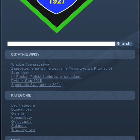
OSTATNIE WPISY
Władze Towarzystwa.
Zaproszenie na walne zebranie Towarzystwa Przyjaciół
Szermierki
III Puchar Polski Juniorów w szpadach
Rybnik Cup 2025
Spotkanie Świąteczne 2024
KATEGORIE
Bez kategorii
Działalność
Galeria
Komunikaty
Ogłoszenia
Sukcesy
Towarzystwo