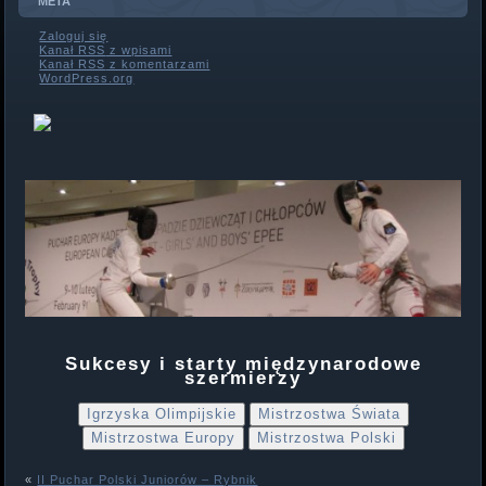
META
Zaloguj się
Kanał
RSS
z wpisami
Kanał
RSS
z komentarzami
WordPress.org
Sukcesy i starty międzynarodowe
szermierzy
Igrzyska Olimpijskie
Mistrzostwa Świata
Mistrzostwa Europy
Mistrzostwa Polski
«
II Puchar Polski Juniorów – Rybnik