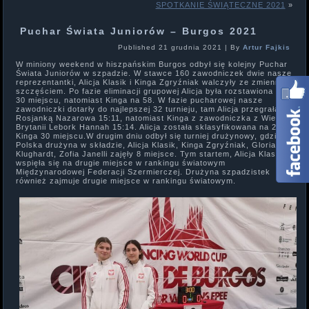
SPOTKANIE ŚWIĄTECZNE 2021
»
Puchar Świata Juniorów – Burgos 2021
Published
21 grudnia 2021
|
By
Artur Fajkis
W miniony weekend w hiszpańskim Burgos odbył się kolejny Puchar
Świata Juniorów w szpadzie. W stawce 160 zawodniczek dwie nasze
reprezentantki, Alicja Klasik i Kinga Zgryźniak walczyły ze zmiennym
szczęściem. Po fazie eliminacji grupowej Alicja była rozstawiona na
30 miejscu, natomiast Kinga na 58. W fazie pucharowej nasze
zawodniczki dotarły do najlepszej 32 turnieju, tam Alicja przegrała z
Rosjanką Nazarowa 15:11, natomiast Kinga z zawodniczka z Wielkiej
Brytanii Lebork Hannah 15:14. Alicja została sklasyfikowana na 23, a
Kinga 30 miejscu.W drugim dniu odbył się turniej drużynowy, gdzie
Polska drużyna w składzie, Alicja Klasik, Kinga Zgryźniak, Gloria
Klughardt, Zofia Janelli zajęły 8 miejsce. Tym startem, Alicja Klasik
wspięła się na drugie miejsce w rankingu światowym
Międzynarodowej Federacji Szermierczej. Drużyna szpadzistek
również zajmuje drugie miejsce w rankingu światowym.