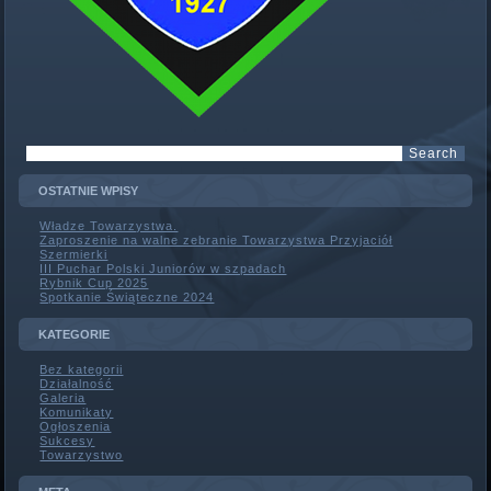
OSTATNIE WPISY
Władze Towarzystwa.
Zaproszenie na walne zebranie Towarzystwa Przyjaciół
Szermierki
III Puchar Polski Juniorów w szpadach
Rybnik Cup 2025
Spotkanie Świąteczne 2024
KATEGORIE
Bez kategorii
Działalność
Galeria
Komunikaty
Ogłoszenia
Sukcesy
Towarzystwo