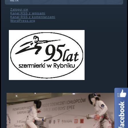
META
Zaloguj się
Kanał
RSS
z wpisami
Kanał
RSS
z komentarzami
WordPress.org