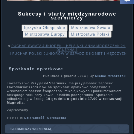
Sukcesy i starty międzynarodowe
szermierzy
Igrzyska Olimpijskie
Mistrzostwa Świata
Mistrzostwa Europy
Mistrzostwa Polski
«
PUCHAR ŚWIATA JUNIOREK – HELSINKI. ANNA MROSZCZAK 24,
DRUŻYNA 4
III PUCHAR POLSKI JUNIORÓW W SZPADZIE KOBIET I MĘŻCZYZN
»
Spotkanie opłatkowe
Published
1 grudnia 2014
|
By
Michał Mroszczak
Towarzystwo Przyjaciół Szermierki ma przyjemność zaprosić
zawodników i rodziców na spotkanie opłatkowe połączone z
wręczaniem paczek świąteczno- mikołajkowych i podsumowaniem
bieżącego roku przy kawie i słodkim poczęstunku. Spotkanie
odbędzie się w środę,
10 grudnia o godzinie 17.00 w restauracji
Magnolia.
Zapraszamy.
Posted in
Działalność
,
Ogłoszenia
SZERMIERZY WSPIERAJĄ: