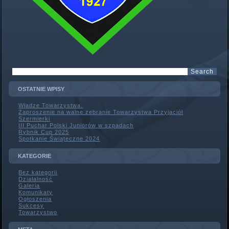
OSTATNIE WPISY
Władze Towarzystwa.
Zaproszenie na walne zebranie Towarzystwa Przyjaciół
Szermierki
III Puchar Polski Juniorów w szpadach
Rybnik Cup 2025
Spotkanie Świąteczne 2024
KATEGORIE
Bez kategorii
Działalność
Galeria
Komunikaty
Ogłoszenia
Sukcesy
Towarzystwo