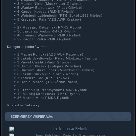
3 Marcin Nikiel (Muszkieter Gliwice)
5 Wacław Bartolewski (Piast Gliwice)
6 Kacper Kordas (RMKS Rybnik)
7 Wojciech Lubieniecki (PTG Sokół 1893 Mielec)
8 Krzysztof Pala (AZS AWF Kraków)
…
27 Ryszard Kałuziński RMKS Rybnik
36 Jarosław Fajkis RMKS Rybnik
48 Tomasz Wąsiewicz RMKS Rybnik
52 Kacper Pałka RMKS Rybnik
Kategoria juniorów mł.:
1 Maciej Ponicki (AZS AWF Katowice)
2 Jakub Szydłowski (Pałac Młodzieży Tarnów)
3 Paweł Cieślik (Piast Gliwice)
3 Damian Kłusek (Kolejarz Wrocław)
5 Bartosz Staszulonek (Muszkieter Gliwice)
6 Jakub Ciurko (TS Górnik Radlin)
7 Tadeusz Koc (KKS Kraków)
8 Daniel Marcol (TS Górnik Radlin)
…
11 Trzepizur Przemysław RMKS Rybnik
12 Mikołaj Mroszczak RMKS Rybnik
36 Marcin Hunt RMKS Rybnik
Posted in
Sukcesy
SZERMIERZY WSPIERAJĄ: