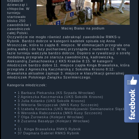
szpadzie
dziewcząt i
chłopców. W
turnieju
startowało
blisko 250
zawodników i
Maciej Białas na podium
zawodniczek
całej Polski.
Oczywiście nie mogło również zabraknąć zawodników RMKS-u
Rybnik. Bardzo dobrze w kategorii kadetek spisała się Anna
Mroszczak, która to zajęła 8. miejsce. W eliminacjach przegrała ona
jedną walkę i do fazy pucharowej przystąpiła z numerem 12. W tej
fazie turnieju walczyła bardzo dobrze. Dopiero w rywalizacji o strefę
medalową przegrała ze starsza zawodniczką, kadrowiczką,
Aleksandrą Zamachowska z KKS Kraków 8:15. W kategorii
młodziczek bardzo dobre 11. miejsce zajęła Kinga Brawańska, która
przegrała z Agnieszką Kaczmarską z Sokolika Krosno 8:12.
Brawańska aktualnie zajmuje 3. miejsce w klasyfikacji generalnej
młodziczek Polskiego Związku Szermierczego.
Kategoria młodziczek:
1 Barbara Piekarska (KS Szpada Wrocław)
2 Agnieszka Kaczmarska (UKS Sokolik Krosno)
3 Julia Kolanko (UKS Sokolik Krosno)
3 Wiktoria Skrzypczak (MKS Kusy Szczecin)
5 Izabela Konwicka (UKS Wołodyjowski Siemianowice Śląskie)
6 Weronika Rabczewska (MKS Kusy Szczecin)
7 Olga Żurowska (Kolejarz Wrocław)
8 Zuzanna Basałygo (Kolejarz Wrocław)
..
11. Kinga Brawańska RMKS Rybnik
37 Dagmara Gabriel RMKS Rybnik