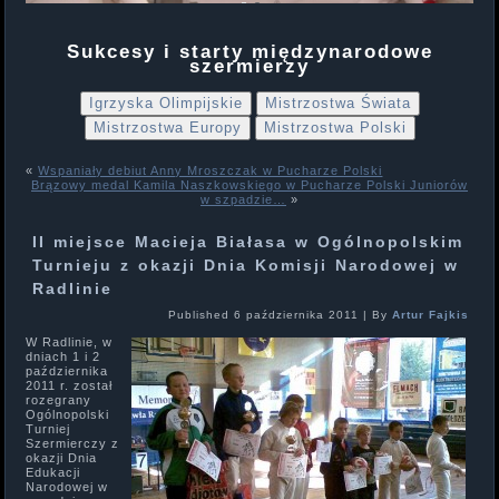
Sukcesy i starty międzynarodowe
szermierzy
Igrzyska Olimpijskie
Mistrzostwa Świata
Mistrzostwa Europy
Mistrzostwa Polski
«
Wspaniały debiut Anny Mroszczak w Pucharze Polski
Brązowy medal Kamila Naszkowskiego w Pucharze Polski Juniorów
w szpadzie…
»
II miejsce Macieja Białasa w Ogólnopolskim
Turnieju z okazji Dnia Komisji Narodowej w
Radlinie
Published
6 października 2011
|
By
Artur Fajkis
W Radlinie, w
dniach 1 i 2
października
2011 r. został
rozegrany
Ogólnopolski
Turniej
Szermierczy z
okazji Dnia
Edukacji
Narodowej w