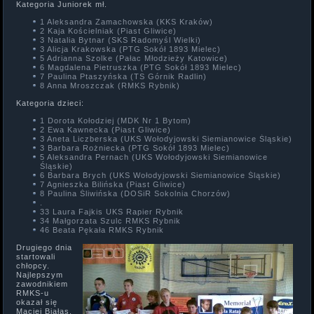
Kategoria Juniorek mł.
1 Aleksandra Zamachowska (KKS Kraków)
2 Kaja Kościelniak (Piast Gliwice)
3 Natalia Bytnar (SKS Radomyśl Wielki)
3 Alicja Krakowska (PTG Sokół 1893 Mielec)
5 Adrianna Szolke (Pałac Młodzieży Katowice)
6 Magdalena Pietruszka (PTG Sokół 1893 Mielec)
7 Paulina Ptaszyńska (TS Górnik Radlin)
8 Anna Mroszczak (RMKS Rybnik)
Kategoria dzieci:
1 Dorota Kołodziej (MDK Nr 1 Bytom)
2 Ewa Kawnecka (Piast Gliwice)
3 Aneta Liczberska (UKS Wołodyjowski Siemianowice Śląskie)
3 Barbara Rożniecka (PTG Sokół 1893 Mielec)
5 Aleksandra Pernach (UKS Wołodyjowski Siemianowice
Śląskie)
6 Barbara Brych (UKS Wołodyjowski Siemianowice Śląskie)
7 Agnieszka Bilińska (Piast Gliwice)
8 Paulina Śliwińska (DOSiR Sokolnia Chorzów)
.
33 Laura Fajkis UKS Rapier Rybnik
34 Małgorzata Szulc RMKS Rybnik
46 Beata Pękała RMKS Rybnik
Drugiego dnia
startowali
chłopcy.
Najlepszym
zawodnikiem
RMKS-u
okazał się
Maciej Białas,