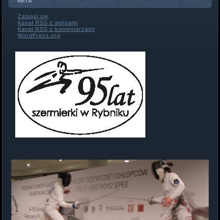
META
Zaloguj się
Kanał
RSS
z wpisami
Kanał
RSS
z komentarzami
WordPress.org