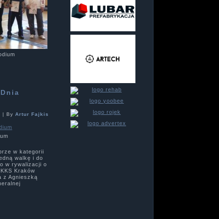
odium
 Dnia
1
|
By
Artur Fajkis
ium
rze w kategorii
jedną walkę i do
o w rywalizacji o
z KKS Kraków
a z Agnieszką
neralnej