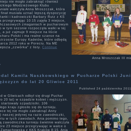
urnieju nie mogło zabraknąć również
ckiego Młodzieżowego Klubu
niale walczyła Anna Mroszczak, która
 finał musiała uznać lepszą dyspozycję
eżanki i kadrowiczki Barbary Rutz z KS
 przegrywając 10:15 zajęła 3 miejsce,
ychczasowych zmaganiach w pucharowym
ro w tym sezonie rozpoczęła walki w tej
, a już zajmuje 9 miejsce na liście
ucharu Polski i ma realne szanse na
istrzostw Europy Kadetów, które odbędą
marca 2012 roku w Poreciu. Na ME
jlepsza „czwórka” z listy.
Continue
Anna Mroszczak III mi
y
dal Kamila Naszkowskiego w Pucharze Polski Jun
ężczyzn do lat 20 Gliwice 2011
Published
24 października 201
d w Gliwicach odbył się drugi Puchar
do 20 lat) w szpadzie kobiet i mężczyzn.
startowały szpadzistki. 106
go kraju zgłosiło się do turnieju.
wce tej nie mogło zabraknąć Anny
) naszej jedynej na razie zawodniczki,
rtu w tych zawodach. Ania pomimo tego,
ą zawodniczka turnieju świetnie walczyła
obre 23 miejsce przegrywając w walce o
ą Zamachowską z KKS Kraków 8:15. Ania