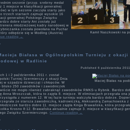
zednim sezonie (przyp. srebrny medal
 1 miejsce w klasyfikacji generalnej
w) w tym sezonie zaczęła starty jako
 po trzech startach zajmuje wysokie 16
kacji generalnej Polskiego Związku
rdzo dobre starty Ani zostały już
trenera młodzieżowej kadry narodowej w
 rybniczanka została powołana na Puchar
Kamil Naszkowski na p
tóry odbędzie się w Modling (Austria)
nue reading
→
y
 Macieja Białasa w Ogólnopolskim Turnieju z okazji
rodowej w Radlinie
Published
6 października 201
ch 1 i 2 października 2011 r. został
olski Turniej Szermierczy z okazji Dnia
Maciej Białas na pod
ej w szpadzie dziewcząt i chłopców. W
ło blisko 250 zawodników i zawodniczek
zywiście nie mogło również zabraknąć zawodników RMKS-u Rybnik. Bardzo dob
ię Anna Mroszczak, która to zajęła 8. miejsce. W eliminacjach przegrała ona 
rzystąpiła z numerem 12. W tej fazie turnieju walczyła bardzo dobrze. Dopier
przegrała ze starsza zawodniczką, kadrowiczką, Aleksandrą Zamachowska 
 młodziczek bardzo dobre 11. miejsce zajęła Kinga Brawańska, która przegrał
lika Krosno 8:12. Brawańska aktualnie zajmuje 3. miejsce w klasyfikacji ge
iego Związku Szermierczego.
Continue reading
→
y