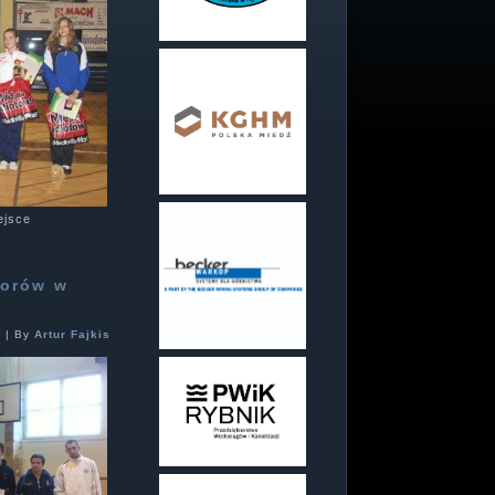
ejsce
iorów w
1
|
By
Artur Fajkis