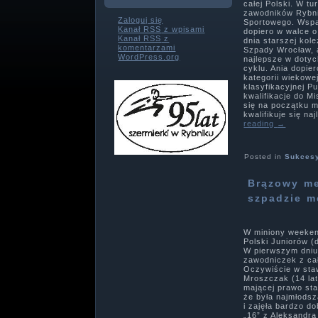
całej Polski. W t
zawodników Rybni
Zaloguj się
Sportowego. Wspa
Kanał
RSS
z wpisami
dopiero w walce o
Kanał
RSS
z
dnia starszej kol
komentarzami
Szpady Wrocław, a
WordPress.org
najlepsze w dot
cyklu. Ania dopie
kategorii wiekowej
klasyfikacyjnej P
kwalifikacje do M
się na początku 
kwalifikuje się na
reading
→
Posted in
Sukces
Brązowy me
szpadzie m
W miniony weeken
Polski Juniorów (
W pierwszym dniu 
zawodniczek z całe
Oczywiście w sta
Mroszczak (14 lat
mającej prawo sta
że była najmłodsz
i zajęła bardzo d
„16” z Aleksandr