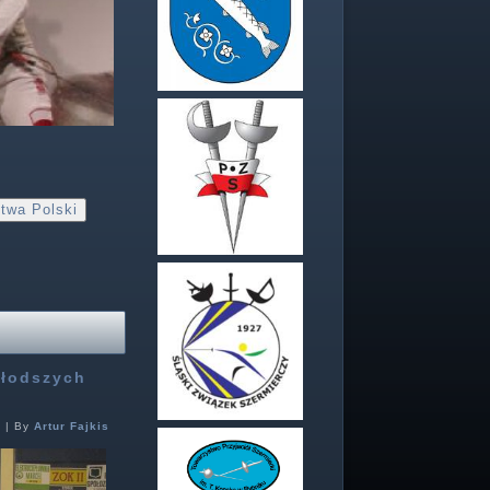
twa Polski
Młodszych
1
|
By
Artur Fajkis