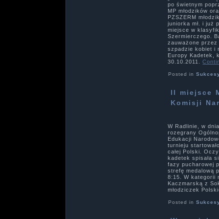
po świetnym popr
MP młodzików oraz
PZSZERM młodzikó
juniorka mł. i już
miejsce w klasyfi
Szermierczego. Ba
zauważone przez 
szpadzie kobiet i
Europy Kadetek, k
30.10.2011.
Conti
Posted in
Sukces
II miejsce
Komisji Na
W Radlinie, w dnia
rozegrany Ogólnop
Edukacji Narodow
turnieju startowa
całej Polski. Oc
kadetek spisała s
fazy pucharowej p
strefę medalową 
8:15. W kategorii
Kaczmarską z Soko
młodziczek Polsk
Posted in
Sukces