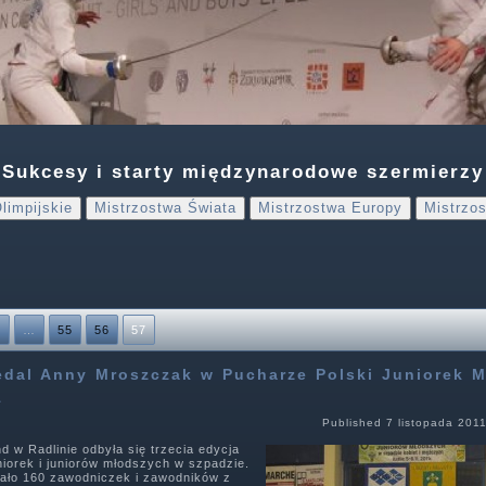
Sukcesy i starty międzynarodowe szermierzy
limpijskie
Mistrzostwa Świata
Mistrzostwa Europy
Mistrzos
1
…
55
56
57
dal Anny Mroszczak w Pucharze Polski Juniorek 
1
Published
7 listopada 201
 w Radlinie odbyła się trzecia edycja
niorek i juniorów młodszych w szpadzie.
wało 160 zawodniczek i zawodników z