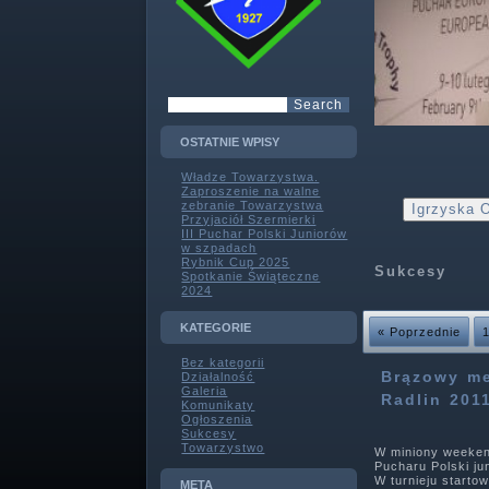
OSTATNIE WPISY
Władze Towarzystwa.
Zaproszenie na walne
zebranie Towarzystwa
Igrzyska O
Przyjaciół Szermierki
III Puchar Polski Juniorów
w szpadach
Rybnik Cup 2025
Sukcesy
Spotkanie Świąteczne
2024
KATEGORIE
« Poprzednie
Bez kategorii
Brązowy me
Działalność
Galeria
Radlin 201
Komunikaty
Ogłoszenia
Sukcesy
Towarzystwo
W miniony weekend
Pucharu Polski ju
W turnieju starto
META